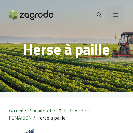
Aller
au
MENU
contenu
Herse à paille
Accueil
/
Produits
/
ESPACE VERTS ET
FENAISON
/ Herse à paille