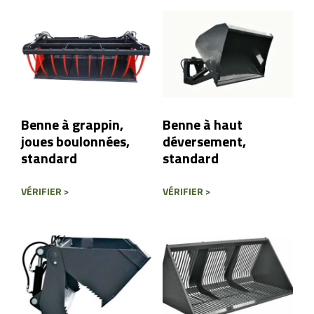
prénom
*
N
o
m
P
a
y
Pays
E-mail
*
s
Benne à grappin,
Benne à haut
joues boulonnées,
déversement,
Contenu du message
standard
standard
VÉRIFIER >
VÉRIFIER >
Envoyer un message