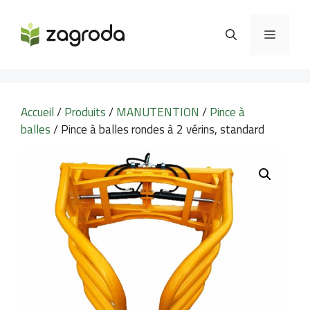
Aller
au
MENU
contenu
Accueil
/
Produits
/
MANUTENTION
/
Pince à
balles
/ Pince à balles rondes à 2 vérins, standard