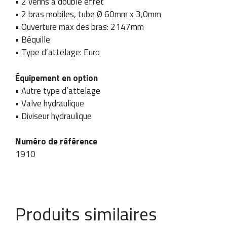
• 2 vérins à double effet
• 2 bras mobiles, tube Ø 60mm x 3,0mm
• Ouverture max des bras: 2147mm
• Béquille
• Type d’attelage: Euro
Équipement en option
• Autre type d’attelage
• Valve hydraulique
• Diviseur hydraulique
Numéro de référence
1910
Produits similaires
d
Entreprise / Nom et
Numéro de téléphone
u