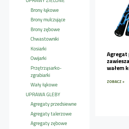
UPRAWY ZIELONE
Brony łąkowe
Brony mulczujące
Brony zębowe
Chwastowniki
Kosiarki
Agregat
Owijarki
zawiesza
wałem k
Przętrząsarko-
zgrabiarki
ZOBACZ >
Wały łąkowe
UPRAWA GLEBY
Agregaty przedsiewne
Agregaty talerzowe
Agregaty zębowe