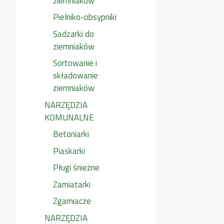
ziemniaków
Pielniko-obsypniki
Sadzarki do
ziemniaków
Sortowanie i
składowanie
ziemniaków
NARZĘDZIA
KOMUNALNE
Betoniarki
Piaskarki
Pługi śnieżne
Zamiatarki
Zgarniacze
NARZĘDZIA