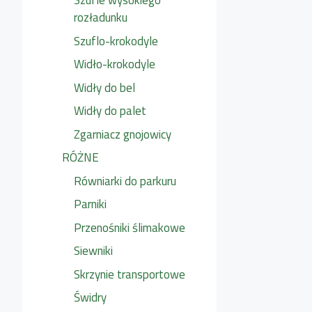
Szufle wysokiego
rozładunku
Szuflo-krokodyle
Widło-krokodyle
Widły do bel
Widły do palet
Zgarniacz gnojowicy
RÓŻNE
Równiarki do parkuru
Parniki
Przenośniki ślimakowe
Siewniki
Skrzynie transportowe
Świdry