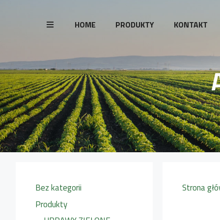
Przejdź
do
HOME
PRODUKTY
KONTAKT
treści
Bez kategorii
Strona gł
Produkty