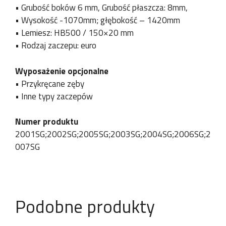
• Grubość boków 6 mm, Grubość płaszcza: 8mm,
• Wysokość -1070mm; głębokość – 1420mm
• Lemiesz: HB500 / 150×20 mm
• Rodzaj zaczepu: euro
Wyposażenie opcjonalne
• Przykręcane zęby
• Inne typy zaczepów
Numer produktu
i
Firma / Imię i nazwisko
Numer telefonu
/
2001SG;2002SG;2005SG;2003SG;2004SG;2006SG;2
*
*
007SG
Państwo
E-mail
*
Podobne produkty