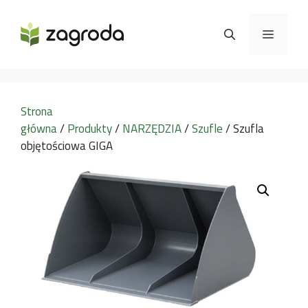
Przejdź
do
MENU
treści
Strona
główna
/
Produkty
/
NARZĘDZIA
/
Szufle
/ Szufla
objętościowa GIGA