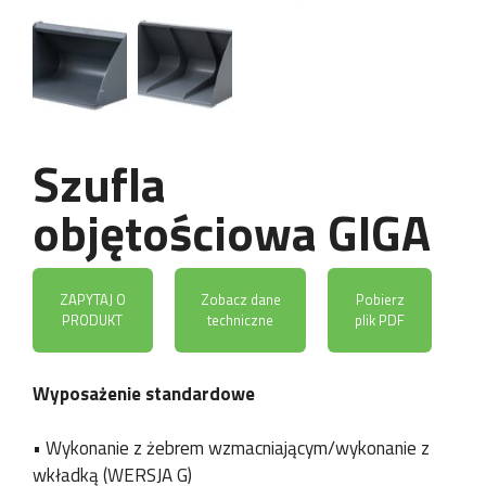
Szufla
objętościowa GIGA
ZAPYTAJ O
Zobacz dane
Pobierz
PRODUKT
techniczne
plik PDF
Wyposażenie standardowe
• Wykonanie z żebrem wzmacniającym/wykonanie z
wkładką (WERSJA G)