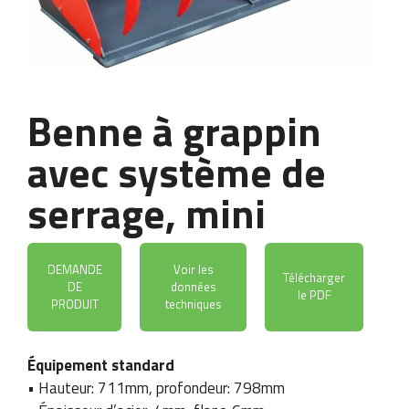
Benne à grappin
avec système de
serrage, mini
DEMANDE
Voir les
Télécharger
DE
données
le PDF
PRODUIT
techniques
Équipement standard
• Hauteur: 711mm, profondeur: 798mm