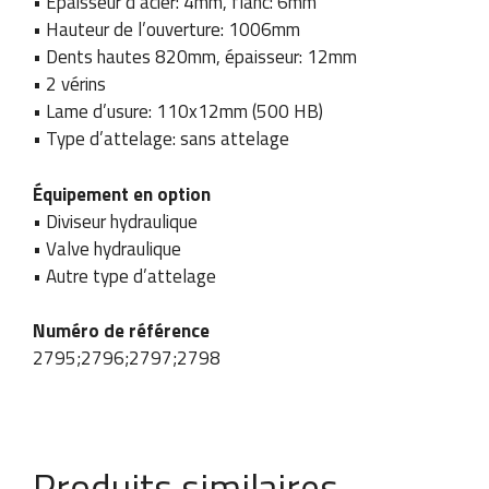
• Épaisseur d’acier: 4mm, flanc: 6mm
• Hauteur de l’ouverture: 1006mm
• Dents hautes 820mm, épaisseur: 12mm
• 2 vérins
• Lame d’usure: 110x12mm (500 HB)
• Type d’attelage: sans attelage
Équipement en option
• Diviseur hydraulique
• Valve hydraulique
• Autre type d’attelage
d
Entreprise / Nom et
Numéro de téléphone
u
prénom
*
*
Numéro de référence
p
2795;2796;2797;2798
r
é
n
o
Pays
E-mail
*
m
Produits similaires