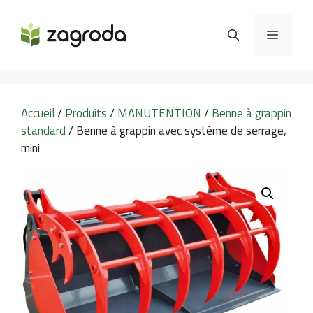
Aller
au
MENU
contenu
Accueil
/
Produits
/
MANUTENTION
/
Benne à grappin
standard
/ Benne à grappin avec système de serrage,
mini