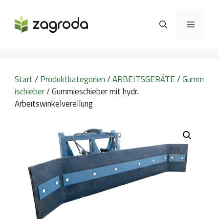
Zum
Inhalt
MENÜ
springen
Start
/
Produktkategorien
/
ARBEITSGERÄTE
/
Gumm
ischieber
/ Gummieschieber mit hydr.
Arbeitswinkelverellung