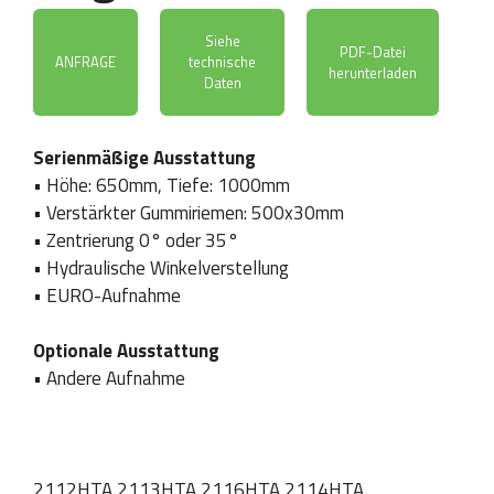
Siehe
PDF-Datei
ANFRAGE
technische
herunterladen
Daten
Serienmäßige Ausstattung
• Höhe: 650mm, Tiefe: 1000mm
• Verstärkter Gummiriemen: 500x30mm
• Zentrierung 0° oder 35°
• Hydraulische Winkelverstellung
• EURO-Aufnahme
Optionale Ausstattung
N
Firma / Vorname und
Telefon
• Andere Aufnahme
a
Nachname
*
c
h
n
a
m
2112HTA 2113HTA 2116HTA 2114HTA